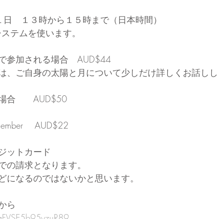
１日　１３時から１５時まで（日本時間）
システムを使います。
参加される場合　AUD$44
は、ご自身の太陽と月について少しだけ詳しくお話しし
合　　AUD$50
y member 　AUD$22
ジットカード
での請求となります。
どになるのではないかと思います。
から
hFaFVSE5b95yzuR89