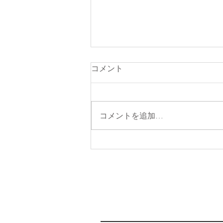
コメント
コメントを追加…
占星術エッセンシャルコース
「Astro bloom」