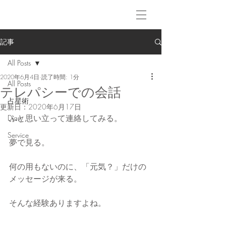
記事
All Posts
2020年6月4日
読了時間: 1分
All Posts
テレパシーでの会話
占星術
更新日：
2020年6月17日
ふと思い立って連絡してみる。
Diary
Service
夢で見る。
何の用もないのに、「元気？」だけの
メッセージが来る。
そんな経験ありますよね。