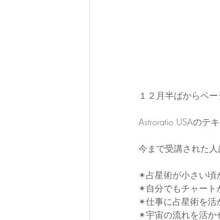
１２月半ばからベー
Astroratio 
今まで受講された人
✴︎占星術が小さい
✴︎自分でもチャー
✴︎仕事に占星術を
✴︎宇宙の流れを活