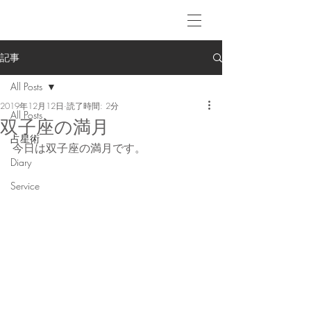
記事
All Posts
2019年12月12日
読了時間: 2分
All Posts
双子座の満月
占星術
今日は双子座の満月です。
Diary
Service