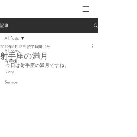
記事
All Posts
2019年6月17日
読了時間: 2分
All Posts
射手座の満月
占星術
今日は射手座の満月ですね。
Diary
Service