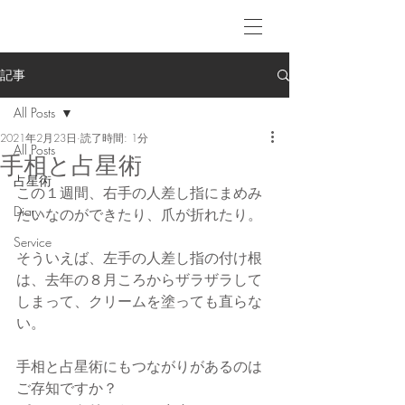
記事
All Posts
2021年2月23日
読了時間: 1分
All Posts
手相と占星術
占星術
この１週間、右手の人差し指にまめみ
Diary
たいなのができたり、爪が折れたり。
Service
そういえば、左手の人差し指の付け根
は、去年の８月ころからザラザラして
しまって、クリームを塗っても直らな
い。
手相と占星術にもつながりがあるのは
ご存知ですか？