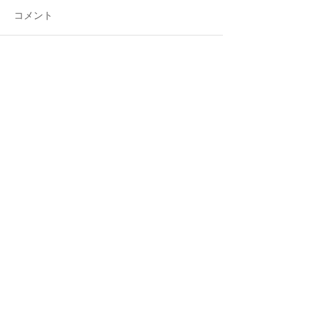
コメント
コメントを追加…
占星術エッセンシャルコ
タロット・エッ
ース「Astro bloom」
ル講座【オンラ
催】
​ご予約、お問い合わせ