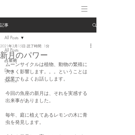
記事
All Posts
2021年3月15日
読了時間: 1分
All Posts
新月のパワー
占星術
ムーンサイクルは植物、動物の繁殖に
Diary
大きく影響します。。。ということは
授業でもよくお話しします。
Service
今回の魚座の新月は、それを実感する
出来事がありました。
毎年、庭に植えてあるレモンの木に青
虫を発見します。