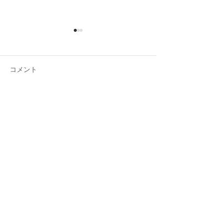
コメント
コメントを追加…
占星術エッセンシャルコ
タロット・エッ
ース「Astro bloom」
ル講座【オンラ
催】
​ご予約、お問い合わせ