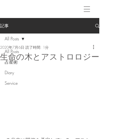
記事
All Posts
2020年7月6日
読了時間: 1分
All Posts
生命の木とアストロロジー
占星術
Diary
Service