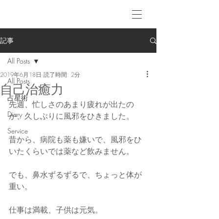
記事
All Posts
2019年6月18日
読了時間: 2分
All Posts
自己治癒力
占星術
先週、忙しさのあまり疲れが出たの
Diary
か、久しぶりに風邪をひきました。
Service
昔から、病院も薬も嫌いで、風邪をひ
いたくらいでは薬など飲みません。
でも、鼻水ずるずるで、ちょっと体が
重い。
仕事は満載、子供は元気。