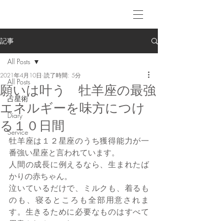
記事
All Posts
2021年4月10日
読了時間: 5分
All Posts
願いは叶う 牡羊座の最強
占星術
エネルギーを味方につけ
Diary
る１０日間
Service
牡羊座は１２星座のうち獲得能力が一
番強い星座と言われています。
人間の成長に例えるなら、生まれたば
かりの赤ちゃん。
泣いているだけで、ミルクも、着るも
のも、寝るところも全部用意されま
す。生きるために必要なものはすべて