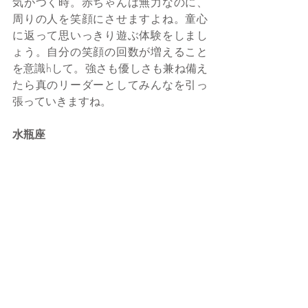
気がつく時。赤ちゃんは無力なのに、
周りの人を笑顔にさせますよね。童心
に返って思いっきり遊ぶ体験をしまし
ょう。自分の笑顔の回数が増えること
を意識hして。強さも優しさも兼ね備え
たら真のリーダーとしてみんなを引っ
張っていきますね。
水瓶座
普段は合理的に物事を考えるあなた
も、この時期どうしようもなく心惹か
れる人や物事に出会いそう。すべての
ことをとりあえず横に置いておいて、
今この瞬間の自分の楽しみを謳歌しま
しょう。自分が人生の中心にいる感覚
がつかめたなら、今年は人脈に恵ま
れ、仕事も趣味も充実の一年になるは
ず。