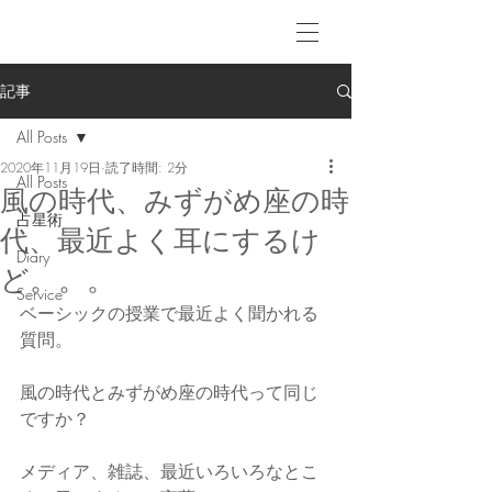
記事
All Posts
2020年11月19日
読了時間: 2分
All Posts
風の時代、みずがめ座の時
占星術
代、最近よく耳にするけ
Diary
ど。。。
Service
ベーシックの授業で最近よく聞かれる
質問。
風の時代とみずがめ座の時代って同じ
ですか？
メディア、雑誌、最近いろいろなとこ