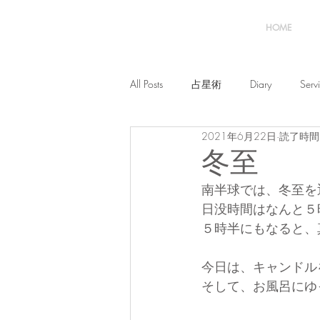
HOME
All Posts
占星術
Diary
Serv
2021年6月22日
読了時間:
冬至
南半球では、冬至を
日没時間はなんと５
５時半にもなると、
今日は、キャンドル
そして、お風呂にゆ