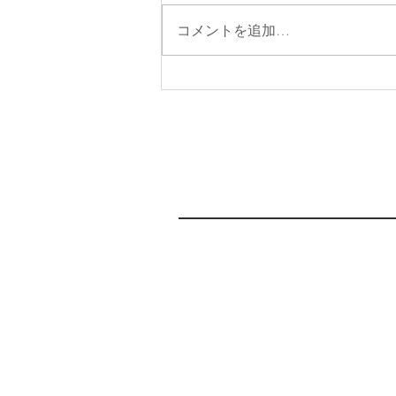
コメントを追加…
占星術エッセンシャルコース
「Astro bloom」