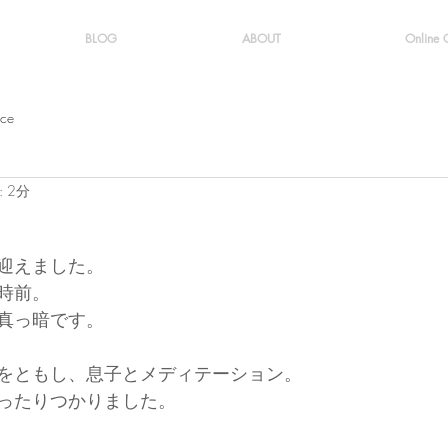
BLOG
ABOUT
Online
ice
 2分
迎えました。
時前。
真っ暗です。
をともし、息子とメディテーション。
ったりつかりました。