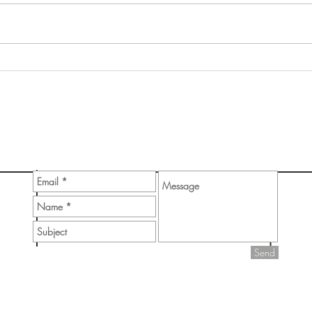
占星術エッセンシャルコース
タロ
「Astro bloom」
座【
​ご予約、お問い合わせ
Send