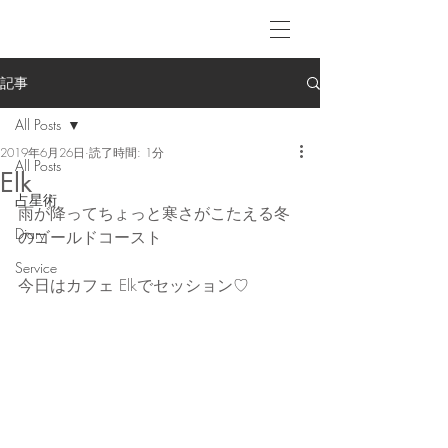
記事
All Posts
2019年6月26日
読了時間: 1分
All Posts
Elk
占星術
雨が降ってちょっと寒さがこたえる冬
Diary
のゴールドコースト
Service
今日はカフェ Elkでセッション♡