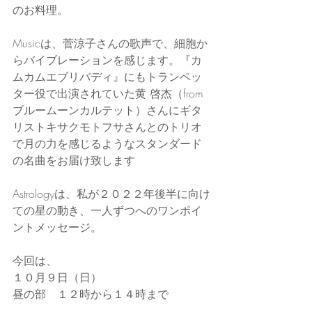
のお料理。
Musicは、菅涼子さんの歌声で、細胞か
らバイブレーションを感じます。『カ
ムカムエブリバディ』にもトランペッ
ター役で出演されていた黄 啓杰（from
ブルームーンカルテット）さんにギタ
リストキサクモトフサさんとのトリオ
で月の力を感じるようなスタンダード
の名曲をお届け致します
Astrologyは、私が２０２２年後半に向け
ての星の動き、一人ずつへのワンポイ
ントメッセージ。
今回は、
１０月９日（日）
昼の部　１２時から１４時まで