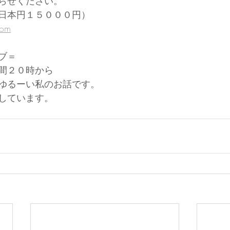
らせください。
日本円１５０００円）
com
ブ＝
間２０時から
ゆるーい私のお話です。
しています。